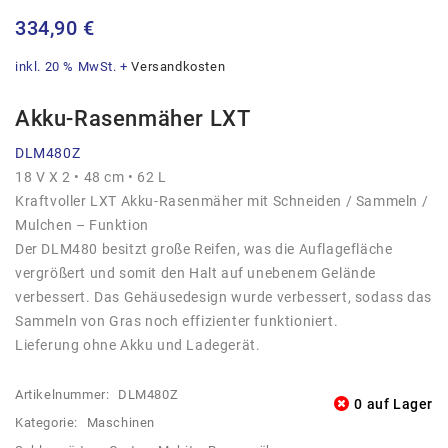
334,90
€
inkl. 20 % MwSt.
+
Versandkosten
Akku-Rasenmäher LXT
DLM480Z
18 V X 2 • 48 cm • 62 L
Kraftvoller LXT Akku-Rasenmäher mit Schneiden / Sammeln /
Mulchen – Funktion
Der DLM480 besitzt große Reifen, was die Auflagefläche
vergrößert und somit den Halt auf unebenem Gelände
verbessert. Das Gehäusedesign wurde verbessert, sodass das
Sammeln von Gras noch effizienter funktioniert.
Lieferung ohne Akku und Ladegerät.
Artikelnummer:
DLM480Z
0 auf Lager
Kategorie:
Maschinen