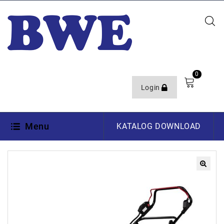
0
Login
Menu
KATALOG DOWNLOAD
🔍