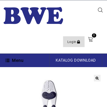
0
Login
Menu
KATALOG DOWNLOAD
🔍