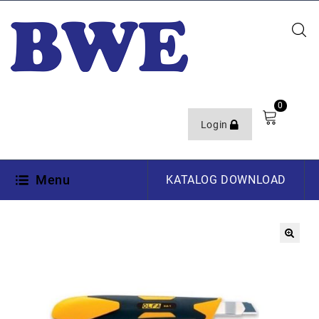
0
Login
Menu
KATALOG DOWNLOAD
🔍