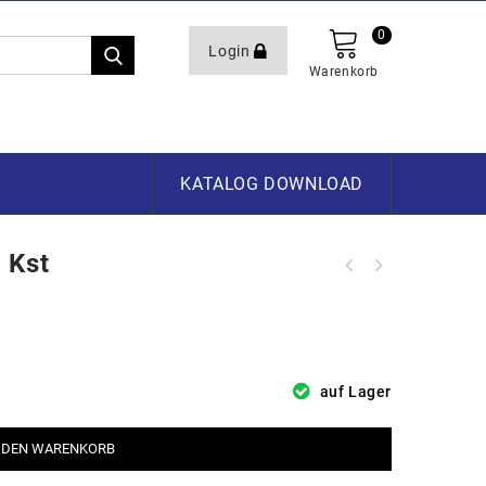
0
Login
Warenkorb
KATALOG DOWNLOAD
 Kst
auf Lager
 DEN WARENKORB