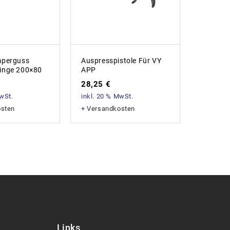
mperguss
Auspresspistole Für VY
Cutter M
inge 200×80
APP
9,05
€
28,25
€
inkl. 20
MwSt.
inkl. 20 % MwSt.
+
Versan
osten
+
Versandkosten
Links