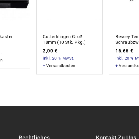
kasten
Cutterklingen Groß
Bessey Te
18mm (10 Stk. Pkg.)
Schraubzw
2,00
€
16,66
€
.
inkl. 20 % MwSt.
inkl. 20 % 
en
+
Versandkosten
+
Versandk
Rechtliches
Kontakt Zu Uns