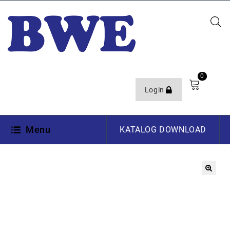
0
Login
Menu
KATALOG DOWNLOAD
🔍