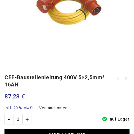
CEE-Baustellenleitung 400V 5×2,5mm²
CEE-Stecker m. Phasenwender 400V 5-
16AH
CEE-Baustellenleitung 400V 5x4,0mm²
polig 32AH
32AH
87,28
€
inkl. 20 % MwSt.
+
Versandkosten
auf Lager