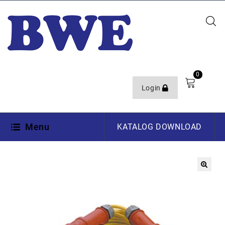
0
Login
Menu
KATALOG DOWNLOAD
🔍