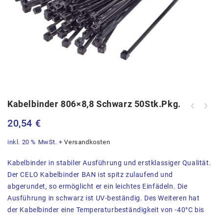
Kabelbinder 806×8,8 Schwarz 50Stk.Pkg.
Kabelbinder 370x7,6 NATUR
Klauke Presszange f.
100Stk.Pkg.
20,54
€
Rohrkabelschuhe, Rohrverbinder 0.75
bis 16mm²K25
inkl. 20 % MwSt.
+
Versandkosten
Kabelbinder in stabiler Ausführung und erstklassiger Qualität.
Der CELO Kabelbinder BAN ist spitz zulaufend und
abgerundet, so ermöglicht er ein leichtes Einfädeln. Die
Ausführung in schwarz ist UV-beständig. Des Weiteren hat
der Kabelbinder eine Temperaturbeständigkeit von -40°C bis