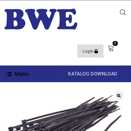
0
Login
Menu
KATALOG DOWNLOAD
🔍