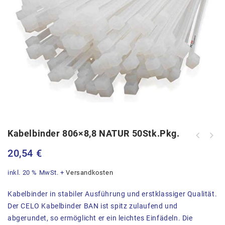
Kabelbinder 806×8,8 NATUR 50Stk.Pkg.
Kabelbinder 370x7,6 NATUR
Klauke Presszange f.
100Stk.Pkg.
20,54
€
Rohrkabelschuhe, Rohrverbinder 0.75
bis 16mm²K25
inkl. 20 % MwSt.
+
Versandkosten
Kabelbinder in stabiler Ausführung und erstklassiger Qualität.
Der CELO Kabelbinder BAN ist spitz zulaufend und
abgerundet, so ermöglicht er ein leichtes Einfädeln. Die