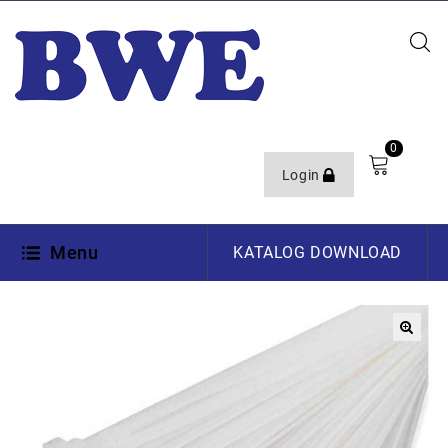
0
Login
Menu
KATALOG DOWNLOAD
🔍