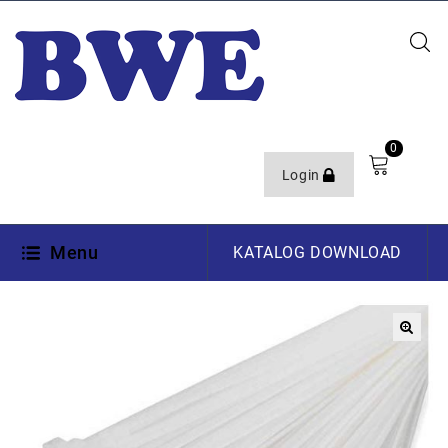
0
Login
Menu
KATALOG DOWNLOAD
🔍