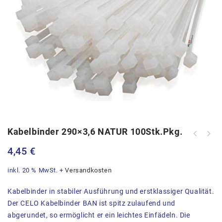
Kabelbinder 290×3,6 NATUR 100Stk.Pkg.
Kabelbinder 370x7,6 schwarz
4,45
€
100Stk.Pkg.
inkl. 20 % MwSt.
+
Versandkosten
Kabelbinder in stabiler Ausführung und erstklassiger Qualität.
Der CELO Kabelbinder BAN ist spitz zulaufend und
abgerundet, so ermöglicht er ein leichtes Einfädeln. Die