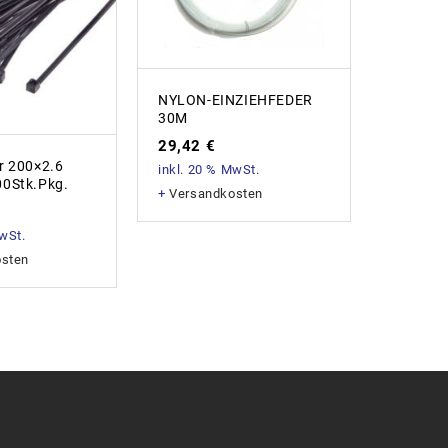
NYLON-EINZIEHFEDER
30M
29,42
€
r 200×2.6
Kabelbi
inkl. 20 % MwSt.
00Stk.Pkg.
Schwar
+
Versandkosten
1,86
€
MwSt.
inkl. 20
osten
+
Versan