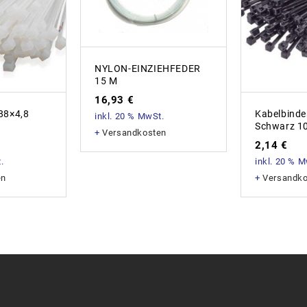
NYLON-EINZIEHFEDER
15 M
16,93
€
88×4,8
Kabelbinde
inkl. 20 % MwSt.
Schwarz 1
+
Versandkosten
2,14
€
.
inkl. 20 % 
en
+
Versandk