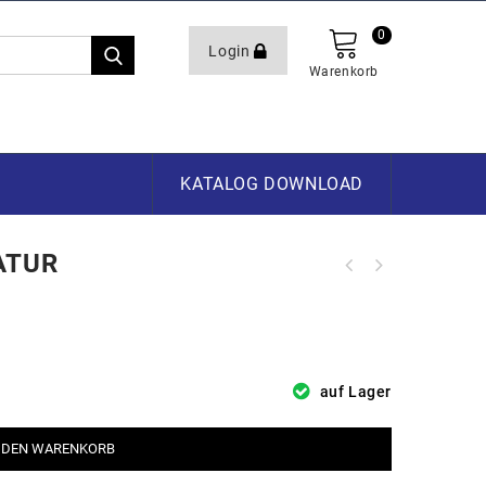
0
Login
Warenkorb
KATALOG DOWNLOAD
NATUR
auf Lager
 DEN WARENKORB