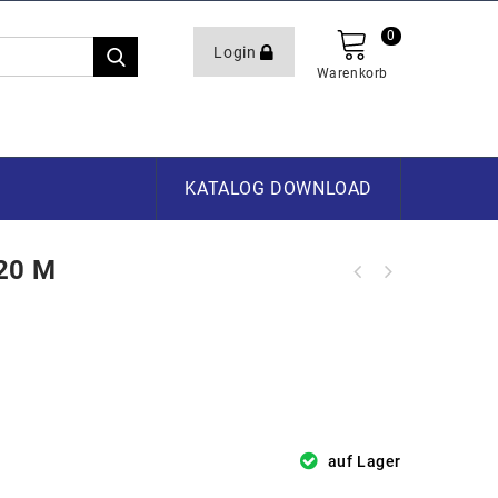
0
Login
Warenkorb
KATALOG DOWNLOAD
20 M
auf Lager