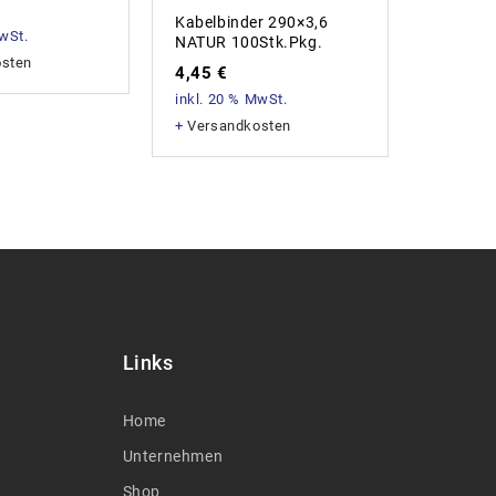
83,26
Kabelbinder 290×3,6
MwSt.
inkl. 20
NATUR 100Stk.Pkg.
osten
+
Versan
4,45
€
inkl. 20 % MwSt.
+
Versandkosten
Links
Home
Unternehmen
Shop