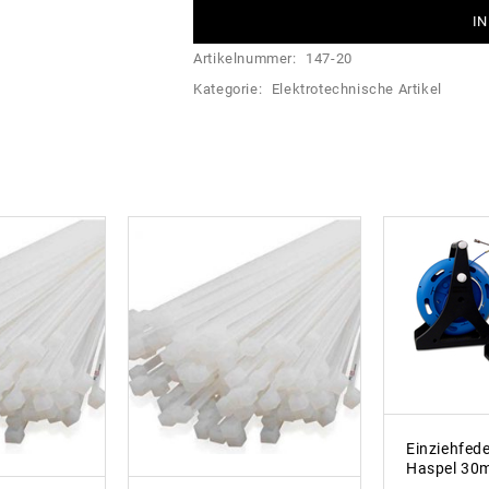
IN
Artikelnummer:
147-20
Kategorie:
Elektrotechnische Artikel
Einziehfede
Haspel 30