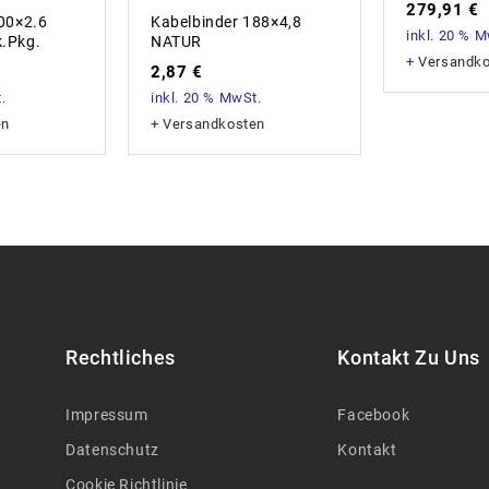
279,91
€
00×2.6
Kabelbinder 188×4,8
inkl. 20 % 
.Pkg.
NATUR
+
Versandk
2,87
€
.
inkl. 20 % MwSt.
en
+
Versandkosten
Rechtliches
Kontakt Zu Uns
Impressum
Facebook
Datenschutz
Kontakt
Cookie Richtlinie