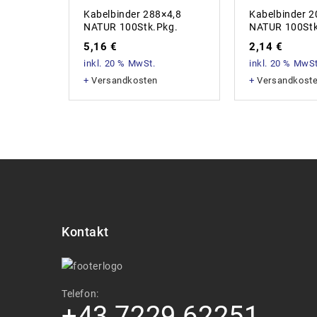
Kabelbinder 288×4,8
Kabelbinder 2
NATUR 100Stk.Pkg.
NATUR 100Stk
5,16
€
2,14
€
inkl. 20 % MwSt.
inkl. 20 % MwSt
+
Versandkosten
+
Versandkost
Kontakt
Telefon:
+43 7229 62251