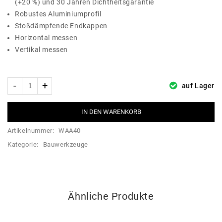
(+20 %) und 30 Jahren Dichtheitsgarantie
Robustes Aluminiumprofil
Stoßdämpfende Endkappen
Horizontal messen
Vertikal messen
auf Lager
IN DEN WARENKORB
Artikelnummer:
WAA40
Kategorie:
Bauwerkzeuge
Ähnliche Produkte