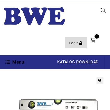
0
Login
Menu
KATALOG DOWNLOAD
🔍