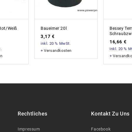
Rot/weiß
Baueimer 20l
Bessey Te
Schraubzw
3,17
€
16,66
€
inkl. 20 % MwSt.
.
inkl. 20 % 
+
Versandkosten
en
+
Versandk
Rechtliches
Kontakt Zu Uns
Impressum
Facebook