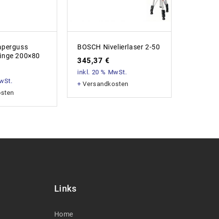
Baustell
mperguss
BOSCH Nivelierlaser 2-50
24,82
inge 200×80
345,37
€
inkl. 20
inkl. 20 % MwSt.
+
Versan
MwSt.
+
Versandkosten
osten
Links
Home