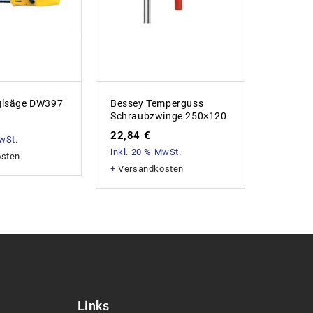
glsäge DW397
Bessey Temperguss
Bessey 
Schraubzwinge 250×120
Schraub
22,84
€
25,69
MwSt.
inkl. 20 % MwSt.
inkl. 20
osten
+
Versandkosten
+
Versan
Links