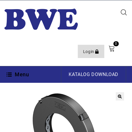
0
Login
Menu
KATALOG DOWNLOAD
🔍