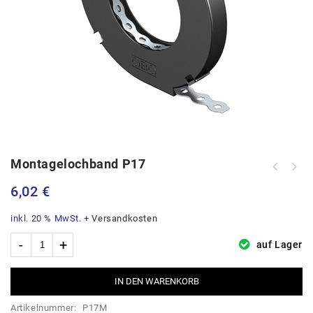
Montagelochband P17
MEA ResiFIX Vinylharz 300VSF in
Allzweckbox 20Stk.
6,02
€
inkl. 20 % MwSt.
+
Versandkosten
auf Lager
IN DEN WARENKORB
Artikelnummer:
P17M