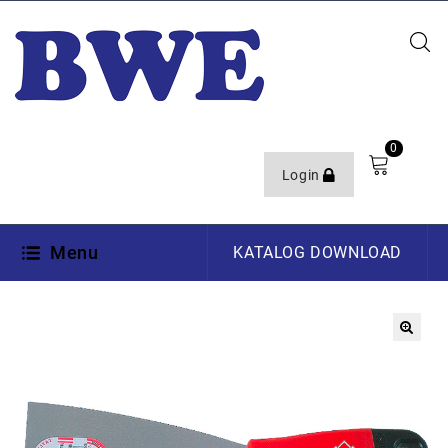
0
Login
Menu
KATALOG DOWNLOAD
🔍