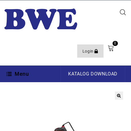
0
Login
Menu
KATALOG DOWNLOAD
🔍