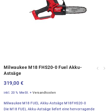
Milwaukee M18 FHS20-0 Fuel Akku-
Milwaukee M18 FTHCHS35-0 Fuel Akku-
Astsäge
Milwaukee M18 CHT-0 Fuel Akku-
Kettensäge
Heckenschere
319,00
€
inkl. 20 % MwSt.
+
Versandkosten
Milwaukee M18 FUEL Akku-Astsäge M18FHS20-0
Die M18 FUEL Akku-Astsäge liefert eine hervorragende