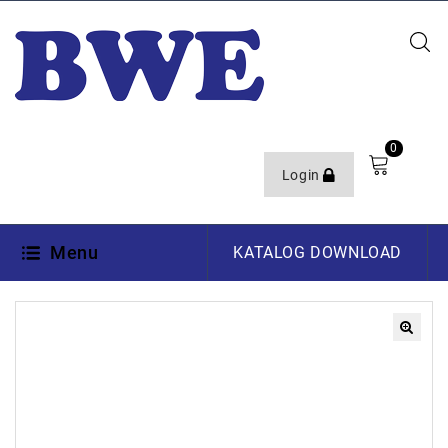
0
Login
Menu
KATALOG DOWNLOAD
🔍