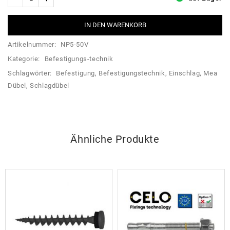
IN DEN WARENKORB
Artikelnummer:
NP5-50V
Kategorie:
Befestigungs-technik
Schlagwörter:
Befestigung
,
Befestigungstechnik
,
Einschlag
,
Mea
Dübel
,
Schlagdübel
Ähnliche Produkte