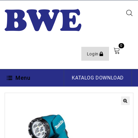
0
Login
Menu
KATALOG DOWNLOAD
🔍