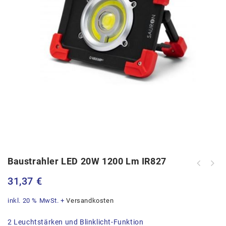
Baustrahler LED 20W 1200 Lm IR827
Makita Akku-Rasentrimmer LXT
Makita Bohrer-/ Bitset im MAKPAC, 65
DUR192LZ
31,37
€
tlg. B-69478
inkl. 20 % MwSt.
+
Versandkosten
2 Leuchtstärken und Blinklicht-Funktion