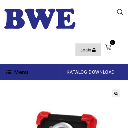
0
Login
Menu
KATALOG DOWNLOAD
🔍