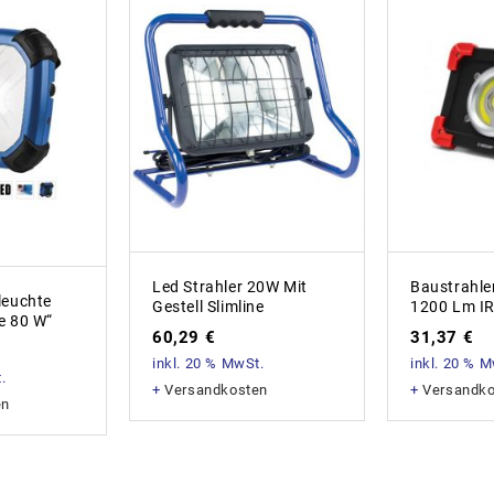
Led Strahler 20W Mit
Baustrahle
leuchte
Gestell Slimline
1200 Lm I
e 80 W“
60,29
€
31,37
€
inkl. 20 % MwSt.
inkl. 20 % 
.
+
Versandkosten
+
Versandk
en