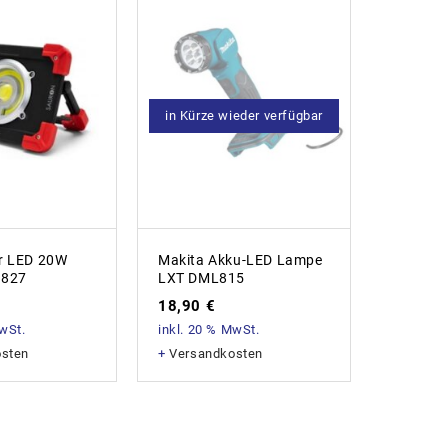
in Kürze wieder verfügbar
Makita L
r LED 20W
Makita Akku-LED Lampe
DML80
R827
LXT DML815
170,8
18,90
€
inkl. 20
MwSt.
inkl. 20 % MwSt.
+
Versan
osten
+
Versandkosten