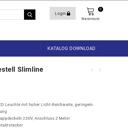
0
Login
Warenkorb
KATALOG DOWNLOAD
stell Slimline
Led Strahler 50W mit Gestell
Slimline
Leuchte mit hoher Licht-Reichweite, geringem
lung
lappdeckeln 230V, Anschluss 2 Meter
taktstecker