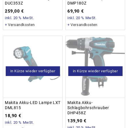
DUC353Z
DMP180Z
259,00
€
69,90
€
inkl. 20 % MwSt.
inkl. 20 % MwSt.
+
Versandkosten
+
Versandkosten
in Kürze wieder verfügbar
in Kürze wieder verfügbar
Makita Akku-LED Lampe LXT
Makita Akku-
DML815
Schlagbohrschrauber
DHP458Z
18,90
€
139,90
€
inkl. 20 % MwSt.
inkl. 20 % MwSt.