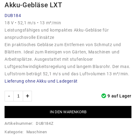
Akku-Gebläse LXT
DUB184
18 V • 52,1 m/s • 13 m³/min
Leistungsfähiges und kompaktes Akku-Gebläse für
anspruchsvolle Einsätze
Ein praktisches Gebläse zum Entfernen von Schmutz und
Blättern. Ideal zum Reinigen von Gärten, Maschinen und
Arbeitsplätze. Ausgestattet mit stufenloser
Luftgeschwindigkeitsregelung und langem Blasrohr. Der max.
Luftstrom beträgt 52,1 m/s und das Luftvolumen 13 m³/min.
Lieferung ohne Akku und Ladegerät
9 auf Lager
IN DEN WARENKORB
Artikelnummer:
DUB184Z
Kategorie:
Maschinen