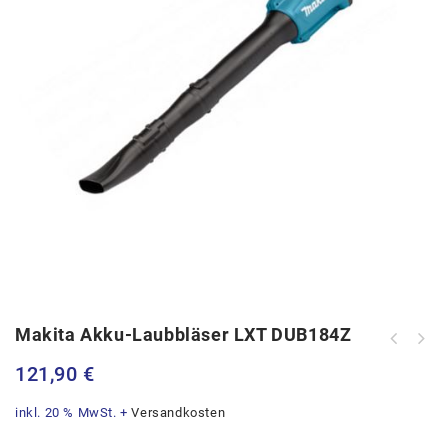
Makita Akku-Laubbläser LXT DUB184Z
Makita Akku-Mitteldruckreiniger LXT
121,90
€
DHW180Z
inkl. 20 % MwSt.
+
Versandkosten