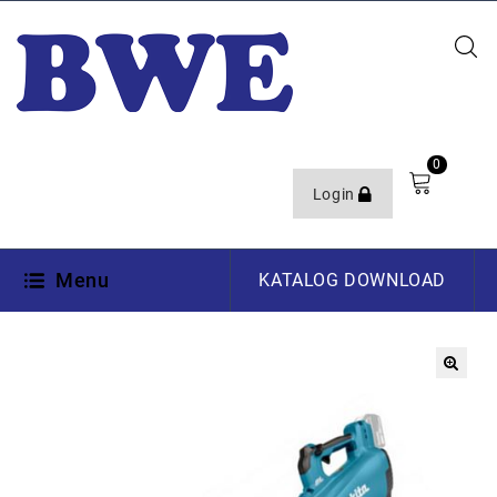
0
Login
Menu
KATALOG DOWNLOAD
🔍