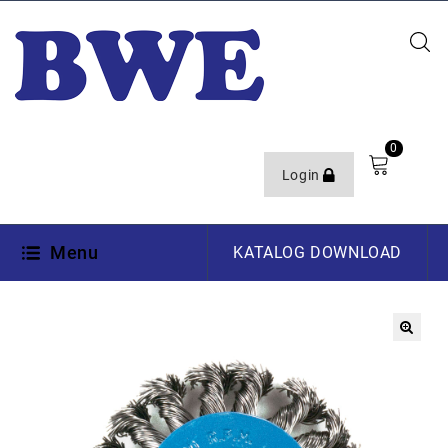
0
Login
Menu
KATALOG DOWNLOAD
🔍