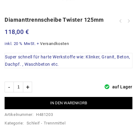
Diamanttrennscheibe Twister 125mm
Crossline LED Akku-Abreitsleuchte
50W
118,00
€
inkl. 20 % MwSt.
+
Versandkosten
Super schnell für harte Werkstoffe wie: Klinker, Granit, Beton,
Dachpf. , Waschbeton etc.
auf Lager
IN DEN WARENKORB
Artikelnummer:
H481203
Kategorie:
Schleif - Trennmittel