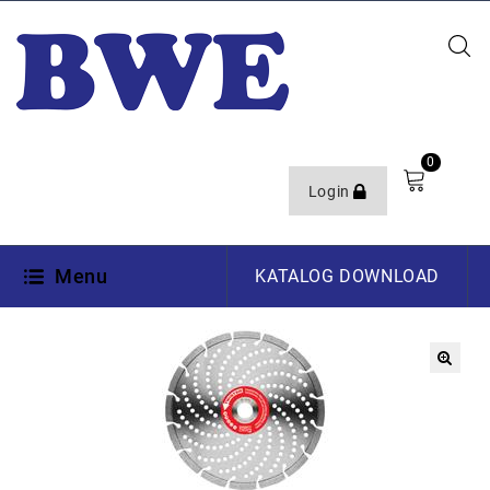
0
Login
Menu
KATALOG DOWNLOAD
🔍