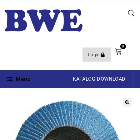
0
Login
Menu
KATALOG DOWNLOAD
🔍