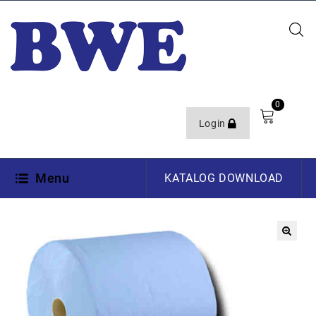
0
Login
Menu
KATALOG DOWNLOAD
🔍