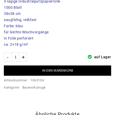
3-lagige Industrieputzpapierrolle
1000 Blatt
38×38 cm
saugfähig, reißfest
Farbe: blau
für leichte Wischvorgänge
in Folie perforiert
ca. 2×18 g/m²
auf Lager
IN DEN WARENKORB
Artikelnummer:
1063104
Kategorie:
Bauwerkzeuge
Ähnliche Produkte