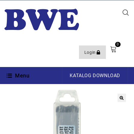
0
Login
Menu
KATALOG DOWNLOAD
🔍