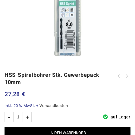
HSS-Spiralbohrer Stk. Gewerbepack
HSS-Spiralbohrer Stk. Gewerbepack
10mm
8mm
27,28
€
inkl. 20 % MwSt.
+
Versandkosten
auf Lager
IN DEN WARENKORB