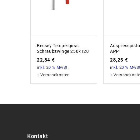
Bessey Temperguss
Auspresspisto
Schraubzwinge 250×120
APP
22,84
€
28,25
€
inkl. 20 % MwSt.
inkl. 20 % MwSt
+
Versandkosten
+
Versandkost
Kontakt