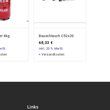
er 6kg
Bauschlauch C52x20
Abdeckb
68,33
€
3,44
€
MwSt.
inkl. 20 % MwSt.
inkl. 20
osten
+
Versandkosten
+
Versan
Links