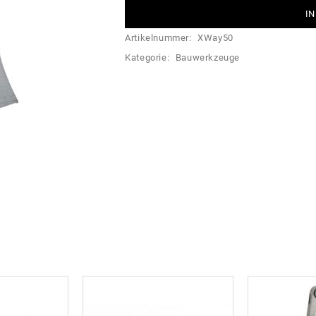
IN
Artikelnummer:
XWay50
Kategorie:
Bauwerkzeuge