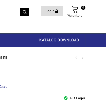
0
Login
Warenkorb
KATALOG DOWNLOAD
0mm
 Grau
auf Lager