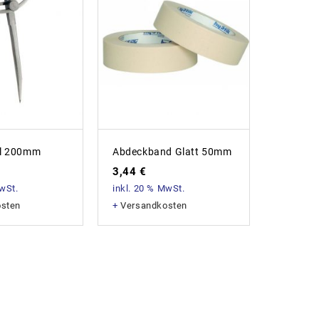
el 200mm
Abdeckband Glatt 50mm
3 – Lini
Stativ, 
3,44
€
Zieltafel
MwSt.
inkl. 20 % MwSt.
Ladeger
Im Trag
osten
+
Versandkosten
658,8
inkl. 20
+
Versan