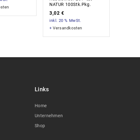
NATUR 100Stk.Pkg.
NATUR
osten
3,02
€
1,00
€
inkl. 20 % MwSt.
inkl. 20
+
Versandkosten
+
Versan
Links
Home
Unternehmen
Shop