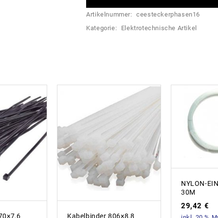
Artikelnummer:
ceesteckerphasen16
Kategorie:
Elektrotechnische Artikel
NYLON-EI
30M
29,42
€
70×7,6
Kabelbinder 806×8,8
inkl. 20 % 