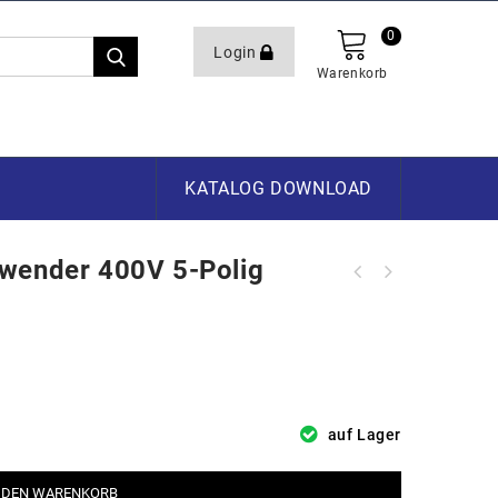
0
Login
Warenkorb
KATALOG DOWNLOAD
wender 400V 5-Polig
CEE-Stecker m. Phasenwender 400V 5-
polig 32AH
auf Lager
 DEN WARENKORB