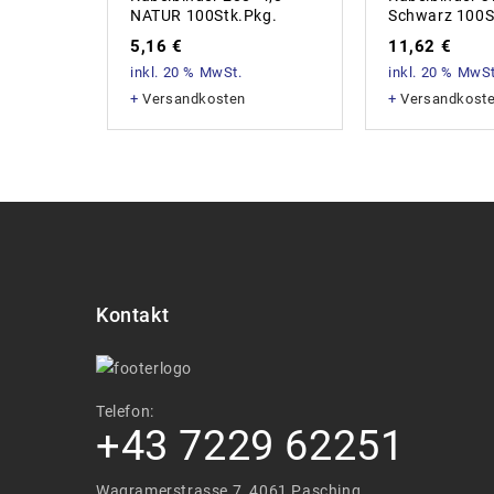
NATUR 100Stk.Pkg.
Schwarz 100S
5,16
€
11,62
€
inkl. 20 % MwSt.
inkl. 20 % MwSt
+
Versandkosten
+
Versandkost
Kontakt
Telefon:
+43 7229 62251
Wagramerstrasse 7, 4061 Pasching