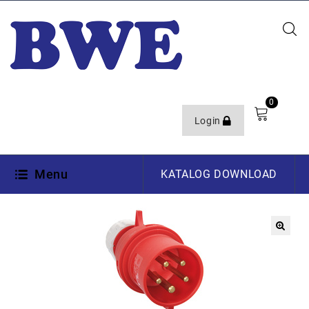
0
Login
Menu
KATALOG DOWNLOAD
🔍