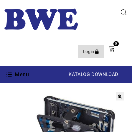
0
Login
Menu
KATALOG DOWNLOAD
🔍