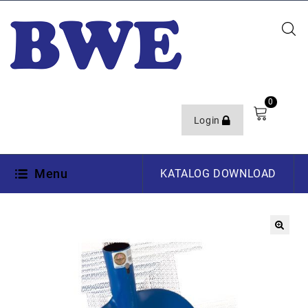
0
Login
Menu
KATALOG DOWNLOAD
🔍