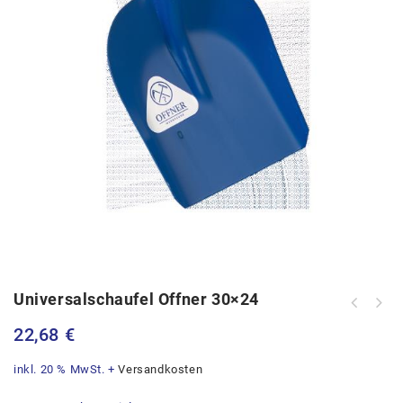
Universalschaufel Offner 30×24
Trennscheibe Stahl 115x1,0 Inox /
25Stk. Pkg.
22,68
€
inkl. 20 % MwSt.
+
Versandkosten