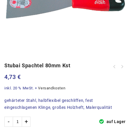
Stubai Spachtel 80mm Kst
Trennscheibe Stahl 125x1,0 Inox /
4,73
€
25Stk. Pkg.
inkl. 20 % MwSt.
+
Versandkosten
gehärteter Stahl, halbflexibel geschliffen, fest
eingeschlagenen Klinge, großes Holzheft, Malerqualität
auf Lager