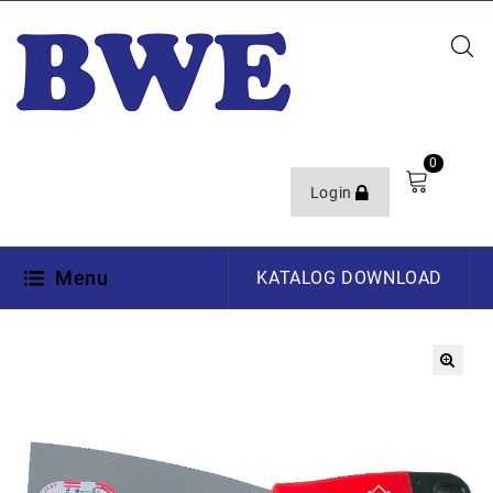
0
Login
Menu
KATALOG DOWNLOAD
🔍