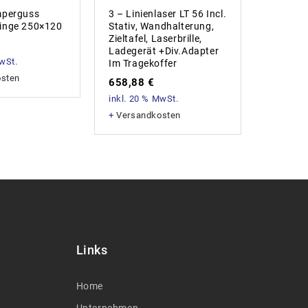
mperguss
3 – Linienlaser LT 56 Incl.
Eibenst
inge 250×120
Stativ, Wandhalterung,
415,7
Zieltafel, Laserbrille,
inkl. 20
Ladegerät +div.Adapter
MwSt.
Im Tragekoffer
+
Versan
osten
658,88
€
inkl. 20 % MwSt.
+
Versandkosten
Links
Home
Unternehmen