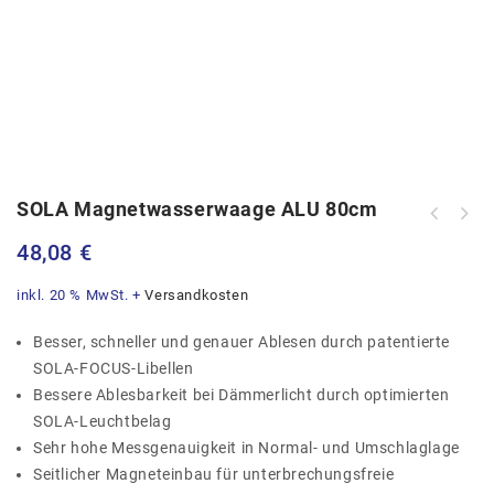
SOLA Magnetwasserwaage ALU 80cm
Weidmüller Autom. Abisolierzange
48,08
€
Stripax 16
inkl. 20 % MwSt.
+
Versandkosten
Besser, schneller und genauer Ablesen durch patentierte
SOLA-FOCUS-Libellen
Bessere Ablesbarkeit bei Dämmerlicht durch optimierten
SOLA-Leuchtbelag
Sehr hohe Messgenauigkeit in Normal- und Umschlaglage
Seitlicher Magneteinbau für unterbrechungsfreie