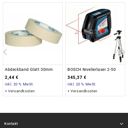
Abdeckband Glatt 30mm
BOSCH Nivelierlaser 2-50
2,44
€
345,37
€
inkl. 20 % MwSt.
inkl. 20 % MwSt.
+
Versandkosten
+
Versandkosten
Kontakt