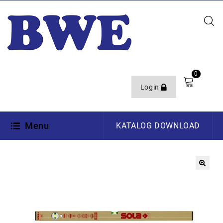
0
Login
Menu
KATALOG DOWNLOAD
🔍