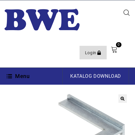
0
Login
Menu
KATALOG DOWNLOAD
🔍