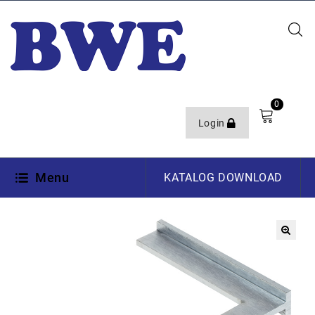
0
Login
Menu
KATALOG DOWNLOAD
🔍