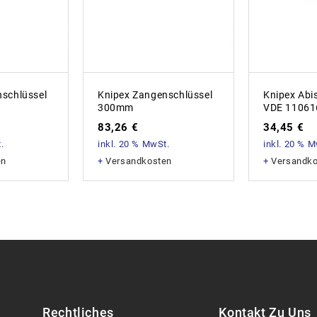
schlüssel
Knipex Zangenschlüssel
Knipex Abi
300mm
VDE 11061
83,26
€
34,45
€
.
inkl. 20 % MwSt.
inkl. 20 % 
en
+
Versandkosten
+
Versandk
Rechtliches
Kontakt Zu Uns