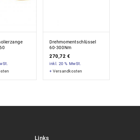
solierzange
Drehmomentschlüssel
Knipex 
60
60-300Nm
125mm
270,72
€
51,96
MwSt.
inkl. 20 % MwSt.
inkl. 20
osten
+
Versandkosten
+
Versan
Links