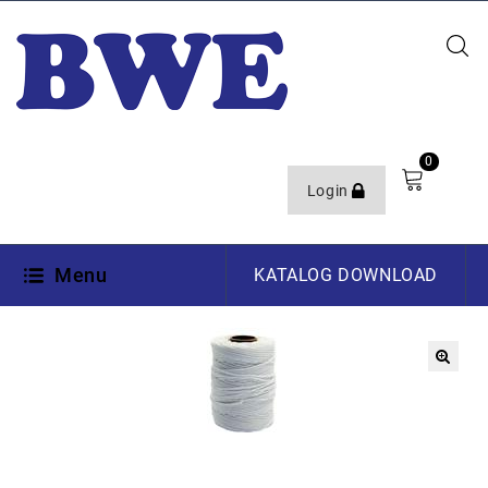
0
Login
Menu
KATALOG DOWNLOAD
🔍