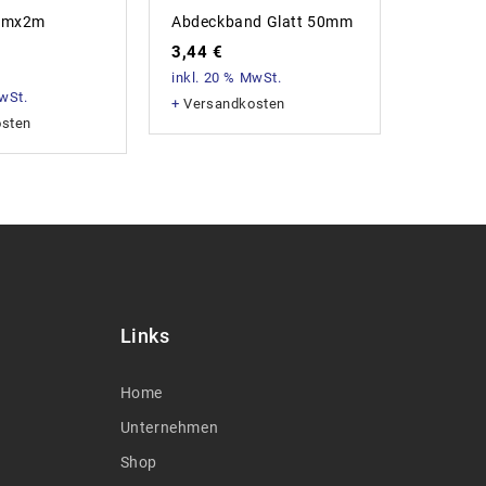
50mx2m
Abdeckband Glatt 50mm
Cutterk
18mm (1
3,44
€
2,00
€
inkl. 20 % MwSt.
MwSt.
inkl. 20
+
Versandkosten
osten
+
Versan
Links
Home
Unternehmen
Shop