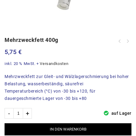
Mehrzweckfett 400g
Metabo Winkelschleifer WEV17x125
5,75
€
Quick 1700Watt
inkl. 20 % MwSt.
+
Versandkosten
Mehrzweckfett zur Gleit- und Wälzlagerschmierung bei hoher
Belastung, wasserbeständig, säurefrei
Temperaturbereich (°C) von -30 bis +120, für
dauergeschmierte Lager von -30 bis +80
auf Lager
IN DEN WARENKORB