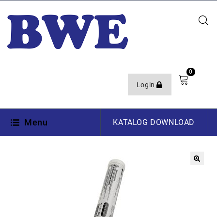
0
Login
Menu
KATALOG DOWNLOAD
🔍