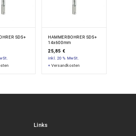
HRER SDS+
HAMMERBOHRER SDS+
HAMME
14x600mm
10x16
25,85
€
4,87
€
MwSt.
inkl. 20 % MwSt.
inkl. 20
osten
+
Versandkosten
+
Versan
Links