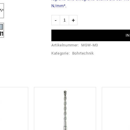
N/mm².
IN
Artikelnummer:
MGW-M3
Kategorie:
Bohrtechnik