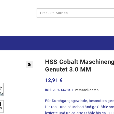
HSS Cobalt Maschineng
Genutet 3.0 MM
🔍
12,91
€
inkl. 20 % MwSt.
+
Versandkosten
Für Durchgangsgewinde, besonders gee
für rost- und säurebeständige Stähle so
legierte und unlegierte Stähle bis ca. 1.