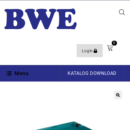
0
Login
Menu
KATALOG DOWNLOAD
🔍