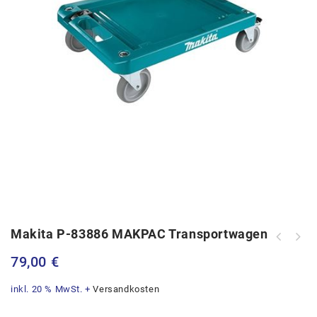
Makita P-83886 MAKPAC Transportwagen
Milwaukee Multi-Ladegerät Pack M18
Beta C27S Zusammenklappbarer mobiler
PC6 480162 bis zu 6 Batterien M18
79,00
€
Werkzeugwagen 2 Schubladen Orange
inkl. 20 % MwSt.
+
Versandkosten