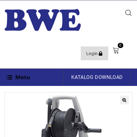
0
Login
Menu
KATALOG DOWNLOAD
🔍