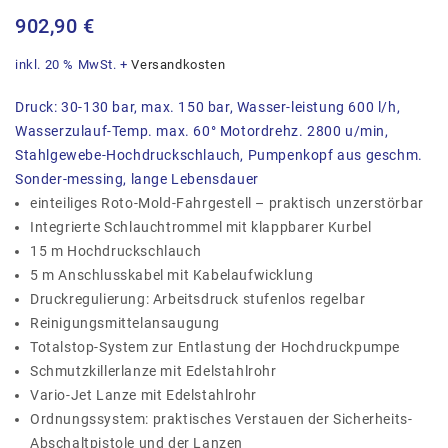
902,90
€
inkl. 20 % MwSt.
+
Versandkosten
Druck: 30-130 bar, max. 150 bar, Wasser-leistung 600 l/h,
Wasserzulauf-Temp. max. 60° Motordrehz. 2800 u/min,
Stahlgewebe-Hochdruckschlauch, Pumpenkopf aus geschm.
Sonder-messing, lange Lebensdauer
einteiliges Roto-Mold-Fahrgestell – praktisch unzerstörbar
Integrierte Schlauchtrommel mit klappbarer Kurbel
15 m Hochdruckschlauch
5 m Anschlusskabel mit Kabelaufwicklung
Druckregulierung: Arbeitsdruck stufenlos regelbar
Reinigungsmittelansaugung
Totalstop-System zur Entlastung der Hochdruckpumpe
Schmutzkillerlanze mit Edelstahlrohr
Vario-Jet Lanze mit Edelstahlrohr
Ordnungssystem: praktisches Verstauen der Sicherheits-
Abschaltpistole und der Lanzen