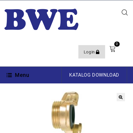
0
Login
Menu
KATALOG DOWNLOAD
🔍