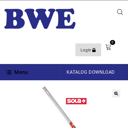
0
Login
Menu
KATALOG DOWNLOAD
🔍