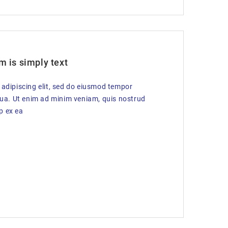
m is simply text
 adipiscing elit, sed do eiusmod tempor
qua. Ut enim ad minim veniam, quis nostrud
ip ex ea