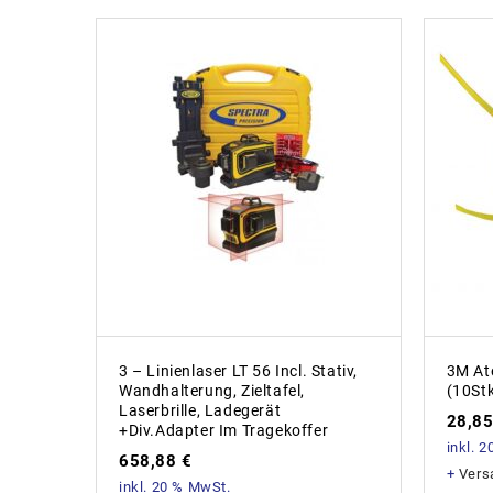
3 – Linienlaser LT 56 Incl. Stativ,
3M At
Wandhalterung, Zieltafel,
(10Stk
Laserbrille, Ladegerät
28,8
+div.Adapter Im Tragekoffer
inkl. 
658,88
€
+
Vers
inkl. 20 % MwSt.