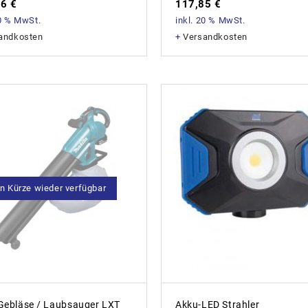
66
€
117,85
€
20 % MwSt.
inkl. 20 % MwSt.
andkosten
+
Versandkosten
in Kürze wieder verfügbar
Gebläse / Laubsauger LXT
Akku-LED Strahler