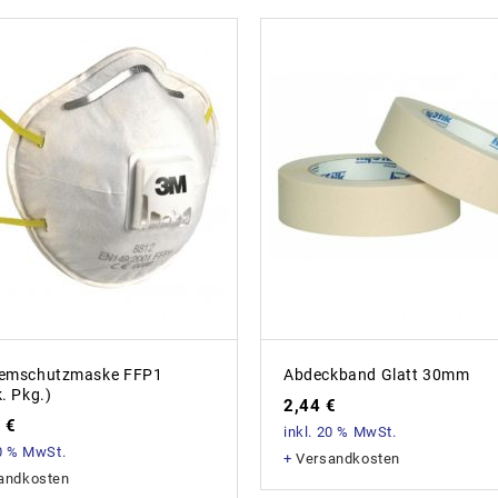
emschutzmaske FFP1
Abdeckband Glatt 30mm
. Pkg.)
2,44
€
5
€
inkl. 20 % MwSt.
20 % MwSt.
+
Versandkosten
andkosten