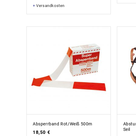
+
Versandkosten
Absperrband Rot/weiß 500m
Abstu
Seil
18,50
€