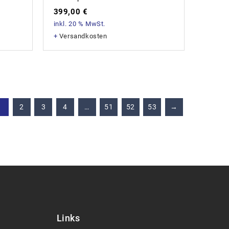
399,00
€
inkl. 20 % MwSt.
+
Versandkosten
1
2
3
4
…
51
52
53
→
Links